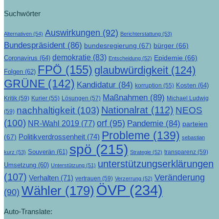
Suchwörter
Auswirkungen
(92)
Alternativen
(54)
Berichterstattung
(53)
Bundespräsident
(86)
bundesregierung
(67)
bürger
(66)
demokratie
(83)
Epidemie
(66)
Coronavirus
(64)
Entscheidung
(52)
FPÖ
(155)
glaubwürdigkeit
(124)
Folgen
(62)
GRÜNE
(142)
Kandidatur
(84)
Kosten
(64)
korruption
(55)
Maßnahmen
(89)
Kritik
(59)
Lösungen
(57)
Michael Ludwig
Kurier
(55)
Nationalrat
(112)
nachhaltigkeit
(103)
NEOS
(59)
(100)
orf
(95)
Pandemie
(84)
NR-Wahl 2019
(77)
parteien
Probleme
(139)
Politikverdrossenheit
(74)
(67)
sebastian
spö
(215)
Souverän
(61)
transparenz
(59)
kurz
(53)
Strategie
(52)
unterstützungserklärungen
Umsetzung
(60)
Unterstützung
(51)
(107)
Veränderung
Verhalten
(71)
vertrauen
(59)
Verzerrung
(52)
ÖVP
(234)
Wähler
(179)
(90)
Auto-Translate: