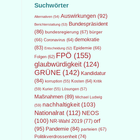
Suchwörter
Auswirkungen
(92)
Alternativen
(54)
Bundespräsident
Berichterstattung
(53)
(86)
bundesregierung
(67)
bürger
demokratie
(66)
Coronavirus
(64)
(83)
Epidemie
(66)
Entscheidung
(52)
FPÖ
(155)
Folgen
(62)
glaubwürdigkeit
(124)
GRÜNE
(142)
Kandidatur
(84)
Kosten
(64)
Kritik
korruption
(55)
(59)
Lösungen
(57)
Kurier
(55)
Maßnahmen
(89)
Michael Ludwig
nachhaltigkeit
(103)
(59)
Nationalrat
(112)
NEOS
(100)
orf
NR-Wahl 2019
(77)
(95)
Pandemie
(84)
parteien
(67)
Politikverdrossenheit
(74)