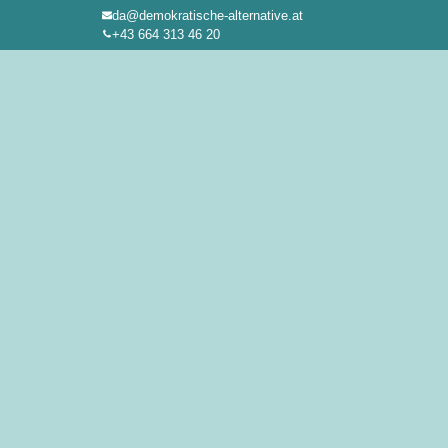
da@demokratische-alternative.at
Zum
+43 664 313 46 20
Inhalt
springen