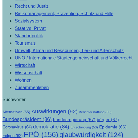
Recht und Justiz
Risikomanagement, Prävention, Schutz und Hilfe
Sozialsystem
Staat vs. Privat
Standortpolitik
Tourismus
Umwelt, Klima und Ressourcen, Tier- und Artenschutz
UNO / Internationale Staatengemeinschaft und Völkerrecht
Wirtschaft
Wissenschaft
Wohnen
Zusammenleben
Suchwörter
Auswirkungen
(92)
Alternativen
(55)
Berichterstattung
(53)
Bundespräsident
(86)
bundesregierung
(67)
bürger
(67)
demokratie
(84)
Epidemie
(66)
Coronavirus
(64)
Entscheidung
(53)
FPÖ
(156)
glaubwürdigkeit
(124)
Folgen
(62)