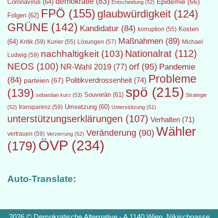
demokratie
(83)
Epidemie
(66)
Coronavirus
(64)
Entscheidung
(52)
FPÖ
(155)
glaubwürdigkeit
(124)
Folgen
(62)
GRÜNE
(142)
Kandidatur
(84)
Kosten
korruption
(55)
Maßnahmen
(89)
(64)
Kritik
(59)
Lösungen
(57)
Michael
Kurier
(55)
Nationalrat
(112)
nachhaltigkeit
(103)
Ludwig
(59)
NEOS
(100)
orf
(95)
Pandemie
NR-Wahl 2019
(77)
Probleme
(84)
Politikverdrossenheit
(74)
parteien
(67)
spö
(215)
(139)
Souverän
(61)
sebastian kurz
(53)
Strategie
transparenz
(59)
Umsetzung
(60)
(52)
Unterstützung
(51)
unterstützungserklärungen
(107)
Verhalten
(71)
Wähler
Veränderung
(90)
vertrauen
(59)
Verzerrung
(52)
ÖVP
(234)
(179)
Auto-Translate:
2026 © Demokratische Alternative - A 1140 Wien, Nikischgasse