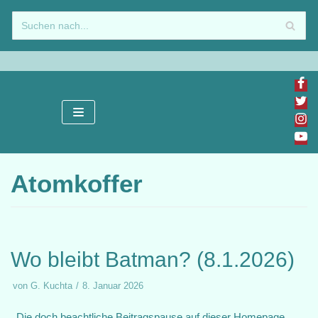
Zum
Inhalt
springen
Atomkoffer
Wo bleibt Batman? (8.1.2026)
von
G. Kuchta
8. Januar 2026
Die doch beachtliche Beitragspause auf dieser Homepage