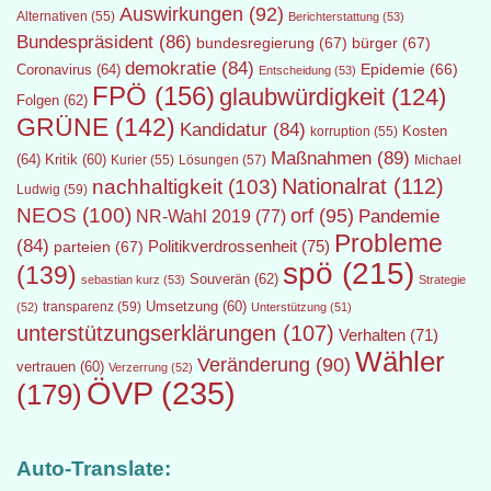
Auswirkungen
(92)
Alternativen
(55)
Berichterstattung
(53)
Bundespräsident
(86)
bundesregierung
(67)
bürger
(67)
demokratie
(84)
Epidemie
(66)
Coronavirus
(64)
Entscheidung
(53)
FPÖ
(156)
glaubwürdigkeit
(124)
Folgen
(62)
GRÜNE
(142)
Kandidatur
(84)
Kosten
korruption
(55)
Maßnahmen
(89)
(64)
Kritik
(60)
Lösungen
(57)
Michael
Kurier
(55)
Nationalrat
(112)
nachhaltigkeit
(103)
Ludwig
(59)
NEOS
(100)
orf
(95)
Pandemie
NR-Wahl 2019
(77)
Probleme
(84)
Politikverdrossenheit
(75)
parteien
(67)
spö
(215)
(139)
Souverän
(62)
sebastian kurz
(53)
Strategie
transparenz
(59)
Umsetzung
(60)
(52)
Unterstützung
(51)
unterstützungserklärungen
(107)
Verhalten
(71)
Wähler
Veränderung
(90)
vertrauen
(60)
Verzerrung
(52)
ÖVP
(235)
(179)
Auto-Translate: