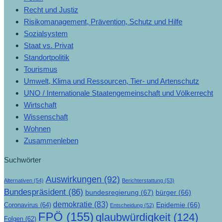
Recht und Justiz
Risikomanagement, Prävention, Schutz und Hilfe
Sozialsystem
Staat vs. Privat
Standortpolitik
Tourismus
Umwelt, Klima und Ressourcen, Tier- und Artenschutz
UNO / Internationale Staatengemeinschaft und Völkerrecht
Wirtschaft
Wissenschaft
Wohnen
Zusammenleben
Suchwörter
Auswirkungen
(92)
Alternativen
(54)
Berichterstattung
(53)
Bundespräsident
(86)
bundesregierung
(67)
bürger
(66)
demokratie
(83)
Epidemie
(66)
Coronavirus
(64)
Entscheidung
(52)
FPÖ
(155)
glaubwürdigkeit
(124)
Folgen
(62)