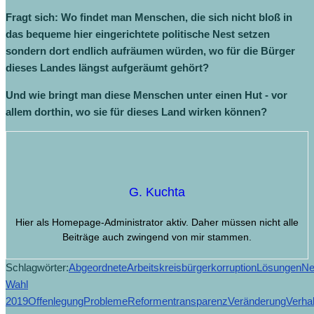
Fragt sich: Wo findet man Menschen, die sich nicht bloß in
das bequeme hier eingerichtete politische Nest setzen
sondern dort endlich aufräumen würden, wo für die Bürger
dieses Landes längst aufgeräumt gehört?
Und wie bringt man diese Menschen unter einen Hut - vor
allem dorthin, wo sie für dieses Land wirken können?
G. Kuchta
Hier als Homepage-Administrator aktiv. Daher müssen nicht alle
Beiträge auch zwingend von mir stammen.
Schlagwörter:
Abgeordnete
Arbeitskreis
bürger
korruption
Lösungen
Ne
Wahl
2019
Offenlegung
Probleme
Reformen
transparenz
Veränderung
Verha