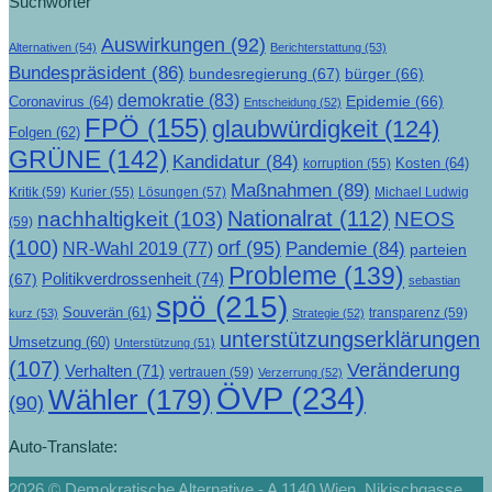
Suchwörter
Auswirkungen
(92)
Alternativen
(54)
Berichterstattung
(53)
Bundespräsident
(86)
bundesregierung
(67)
bürger
(66)
demokratie
(83)
Epidemie
(66)
Coronavirus
(64)
Entscheidung
(52)
FPÖ
(155)
glaubwürdigkeit
(124)
Folgen
(62)
GRÜNE
(142)
Kandidatur
(84)
Kosten
(64)
korruption
(55)
Maßnahmen
(89)
Kritik
(59)
Lösungen
(57)
Michael Ludwig
Kurier
(55)
Nationalrat
(112)
nachhaltigkeit
(103)
NEOS
(59)
(100)
orf
(95)
Pandemie
(84)
NR-Wahl 2019
(77)
parteien
Probleme
(139)
Politikverdrossenheit
(74)
(67)
sebastian
spö
(215)
Souverän
(61)
transparenz
(59)
kurz
(53)
Strategie
(52)
unterstützungserklärungen
Umsetzung
(60)
Unterstützung
(51)
(107)
Veränderung
Verhalten
(71)
vertrauen
(59)
Verzerrung
(52)
ÖVP
(234)
Wähler
(179)
(90)
Auto-Translate:
2026 © Demokratische Alternative - A 1140 Wien, Nikischgasse