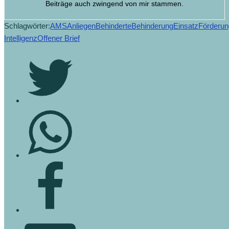
Beiträge auch zwingend von mir stammen.
Schlagwörter:
AMS
Anliegen
Behinderte
Behinderung
Einsatz
Förderun
Intelligenz
Offener Brief