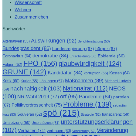
Wissenschaft
Wohnen
Zusammenleben
Suchwörter
Auswirkungen
(92)
Alternativen
(55)
Berichterstattung
(53)
Bundespräsident
(86)
bundesregierung
(67)
bürger
(67)
demokratie
(84)
Epidemie
(66)
Coronavirus
(64)
Entscheidung
(53)
FPÖ
(156)
glaubwürdigkeit
(124)
Folgen
(62)
GRÜNE
(142)
Kandidatur
(84)
Kosten
(64)
korruption
(55)
Maßnahmen
(89)
Kritik
(60)
Lösungen
(57)
Michael Ludwig
Kurier
(55)
Nationalrat
(112)
nachhaltigkeit
(103)
NEOS
(59)
(100)
orf
(95)
Pandemie
(84)
NR-Wahl 2019
(77)
parteien
Probleme
(139)
Politikverdrossenheit
(75)
(67)
sebastian
spö
(215)
Souverän
(62)
transparenz
(59)
kurz
(53)
Strategie
(52)
unterstützungserklärungen
Umsetzung
(60)
Unterstützung
(51)
(107)
Veränderung
Verhalten
(71)
vertrauen
(60)
Verzerrung
(52)