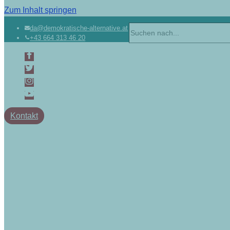
Zum Inhalt springen
Suchen
da@demokratische-alternative.at
+43 664 313 46 20
nach …
Kontakt