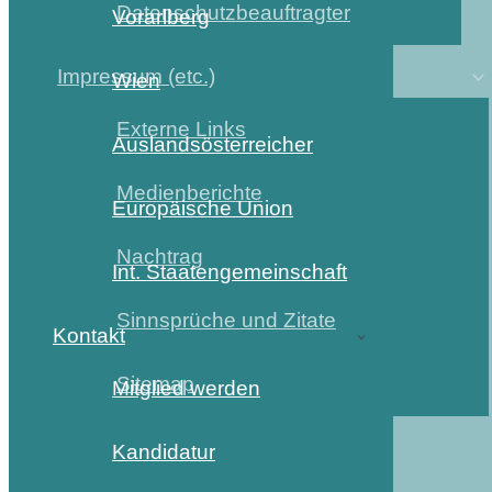
Datenschutzbeauftragter
Vorarlberg
Impressum (etc.)
Wien
Externe Links
Auslandsösterreicher
Medienberichte
Europäische Union
Nachtrag
Int. Staatengemeinschaft
Sinnsprüche und Zitate
Kontakt
Sitemap
Mitglied werden
Kandidatur