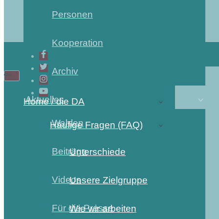
Personen
Kooperation
Archiv
Navigations-
Navigations-
Menü
Menü
Aktuelles
Home / die DA
Wahlen
Häufige Fragen (FAQ)
Beiträge
Unterschiede
Videos
Unsere Zielgruppe
Für die Presse
Wie wir arbeiten