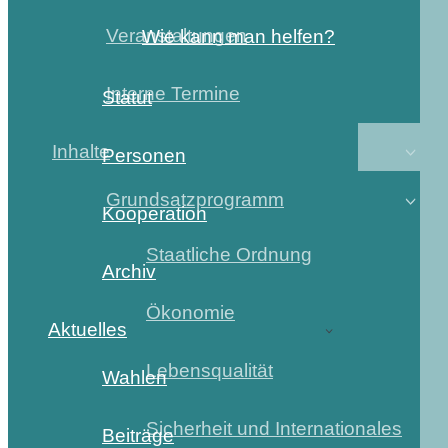
Veranstaltungen
Wie kann man helfen?
Interne Termine
Statut
Inhalte
Personen
Grundsatzprogramm
Kooperation
Staatliche Ordnung
Archiv
Ökonomie
Aktuelles
Lebensqualität
Wahlen
Sicherheit und Internationales
Beiträge