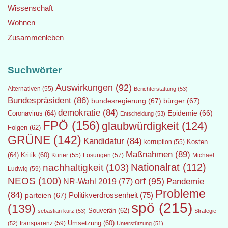
Wissenschaft
Wohnen
Zusammenleben
Suchwörter
Auswirkungen
(92)
Alternativen
(55)
Berichterstattung
(53)
Bundespräsident
(86)
bundesregierung
(67)
bürger
(67)
demokratie
(84)
Epidemie
(66)
Coronavirus
(64)
Entscheidung
(53)
FPÖ
(156)
glaubwürdigkeit
(124)
Folgen
(62)
GRÜNE
(142)
Kandidatur
(84)
Kosten
korruption
(55)
Maßnahmen
(89)
(64)
Kritik
(60)
Lösungen
(57)
Michael
Kurier
(55)
Nationalrat
(112)
nachhaltigkeit
(103)
Ludwig
(59)
NEOS
(100)
orf
(95)
Pandemie
NR-Wahl 2019
(77)
Probleme
(84)
Politikverdrossenheit
(75)
parteien
(67)
spö
(215)
(139)
Souverän
(62)
sebastian kurz
(53)
Strategie
transparenz
(59)
Umsetzung
(60)
(52)
Unterstützung
(51)