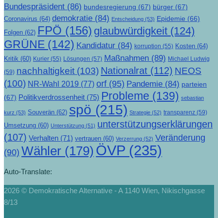
Bundespräsident
(86)
bundesregierung
(67)
bürger
(67)
demokratie
(84)
Epidemie
(66)
Coronavirus
(64)
Entscheidung
(53)
FPÖ
(156)
glaubwürdigkeit
(124)
Folgen
(62)
GRÜNE
(142)
Kandidatur
(84)
Kosten
(64)
korruption
(55)
Maßnahmen
(89)
Kritik
(60)
Lösungen
(57)
Michael Ludwig
Kurier
(55)
Nationalrat
(112)
nachhaltigkeit
(103)
NEOS
(59)
(100)
orf
(95)
Pandemie
(84)
NR-Wahl 2019
(77)
parteien
Probleme
(139)
Politikverdrossenheit
(75)
(67)
sebastian
spö
(215)
Souverän
(62)
transparenz
(59)
kurz
(53)
Strategie
(52)
unterstützungserklärungen
Umsetzung
(60)
Unterstützung
(51)
(107)
Veränderung
Verhalten
(71)
vertrauen
(60)
Verzerrung
(52)
ÖVP
(235)
Wähler
(179)
(90)
Auto-Translate:
2026 © Demokratische Alternative - A 1140 Wien, Nikischgasse
8/13