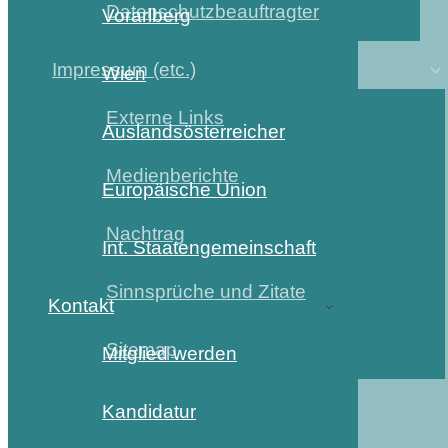
Datenschutzbeauftragter
Vorarlberg
Impressum (etc.)
Wien
Externe Links
Auslandsösterreicher
Medienberichte
Europäische Union
Nachtrag
Int. Staatengemeinschaft
Sinnsprüche und Zitate
Kontakt
Sitemap
Mitglied werden
Kandidatur