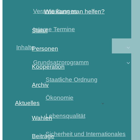
Veranstaltungen
Wie kann man helfen?
Interne Termine
Statut
Inhalte
Personen
Grundsatzprogramm
Kooperation
Staatliche Ordnung
Archiv
Ökonomie
Aktuelles
Lebensqualität
Wahlen
Sicherheit und Internationales
Beiträge