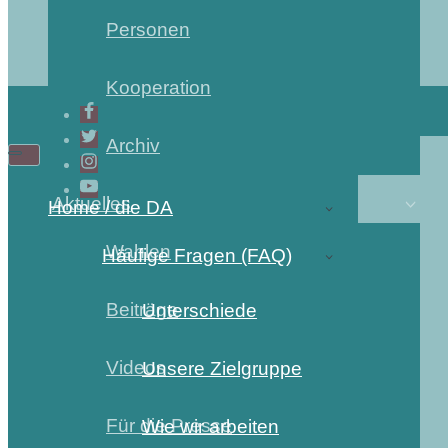
Personen
Kooperation
Archiv
Aktuelles
Home / die DA
Wahlen
Häufige Fragen (FAQ)
Beiträge
Unterschiede
Videos
Unsere Zielgruppe
Für die Presse
Wie wir arbeiten