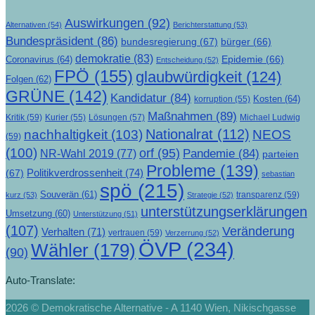
Auswirkungen
(92)
Alternativen
(54)
Berichterstattung
(53)
Bundespräsident
(86)
bundesregierung
(67)
bürger
(66)
demokratie
(83)
Epidemie
(66)
Coronavirus
(64)
Entscheidung
(52)
FPÖ
(155)
glaubwürdigkeit
(124)
Folgen
(62)
GRÜNE
(142)
Kandidatur
(84)
Kosten
(64)
korruption
(55)
Maßnahmen
(89)
Kritik
(59)
Lösungen
(57)
Michael Ludwig
Kurier
(55)
Nationalrat
(112)
nachhaltigkeit
(103)
NEOS
(59)
(100)
orf
(95)
Pandemie
(84)
NR-Wahl 2019
(77)
parteien
Probleme
(139)
Politikverdrossenheit
(74)
(67)
sebastian
spö
(215)
Souverän
(61)
transparenz
(59)
kurz
(53)
Strategie
(52)
unterstützungserklärungen
Umsetzung
(60)
Unterstützung
(51)
(107)
Veränderung
Verhalten
(71)
vertrauen
(59)
Verzerrung
(52)
ÖVP
(234)
Wähler
(179)
(90)
Auto-Translate:
2026 © Demokratische Alternative - A 1140 Wien, Nikischgasse