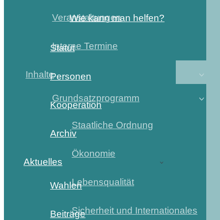
Veranstaltungen
Wie kann man helfen?
Interne Termine
Statut
Inhalte
Personen
Grundsatzprogramm
Kooperation
Staatliche Ordnung
Archiv
Ökonomie
Aktuelles
Lebensqualität
Wahlen
Sicherheit und Internationales
Beiträge