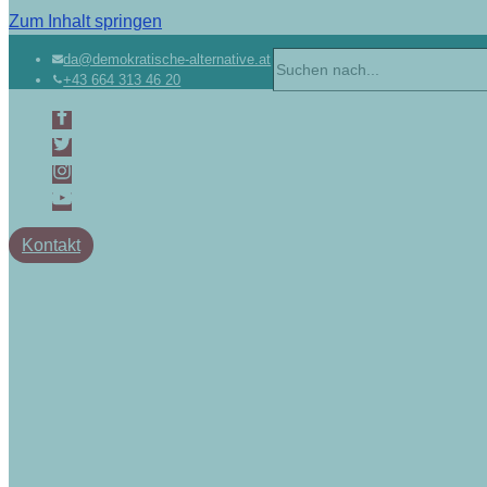
Zum Inhalt springen
Suchen
da@demokratische-alternative.at
+43 664 313 46 20
nach …
Kontakt