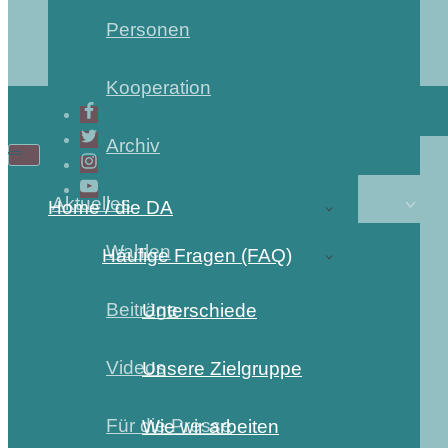
Personen
Kooperation
Archiv
Navigations-
Navigations-
Menü
Menü
Aktuelles
Home / die DA
Wahlen
Häufige Fragen (FAQ)
Beiträge
Unterschiede
Videos
Unsere Zielgruppe
Für die Presse
Wie wir arbeiten