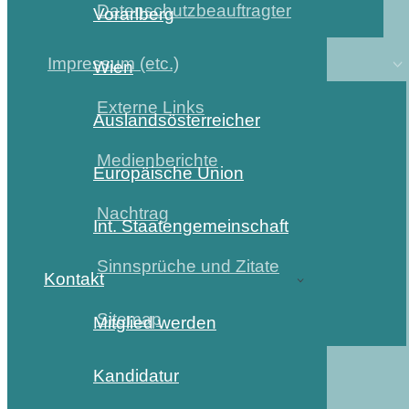
Datenschutzbeauftragter
Vorarlberg
Impressum (etc.)
Wien
Externe Links
Auslandsösterreicher
Medienberichte
Europäische Union
Nachtrag
Int. Staatengemeinschaft
Sinnsprüche und Zitate
Kontakt
Sitemap
Mitglied werden
Kandidatur