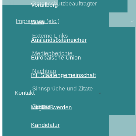
Datenschutzbeauftragter
Vorarlberg
Impressum (etc.)
Wien
Externe Links
Auslandsösterreicher
Medienberichte
Europäische Union
Nachtrag
Int. Staatengemeinschaft
Sinnsprüche und Zitate
Kontakt
Sitemap
Mitglied werden
Kandidatur