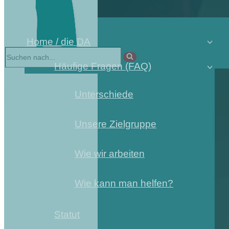
Home / die DA
Häufige Fragen (FAQ)
Unterschiede
Unsere Zielgruppe
Wie wir arbeiten
Wie kann man helfen?
Statut