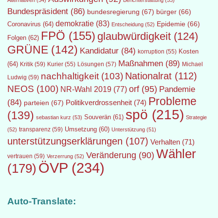
Alternativen
(54)
Berichterstattung
(53)
Bundespräsident
(86)
bundesregierung
(67)
bürger
(66)
demokratie
(83)
Epidemie
(66)
Coronavirus
(64)
Entscheidung
(52)
FPÖ
(155)
glaubwürdigkeit
(124)
Folgen
(62)
GRÜNE
(142)
Kandidatur
(84)
Kosten
korruption
(55)
Maßnahmen
(89)
(64)
Kritik
(59)
Lösungen
(57)
Michael
Kurier
(55)
Nationalrat
(112)
nachhaltigkeit
(103)
Ludwig
(59)
NEOS
(100)
orf
(95)
Pandemie
NR-Wahl 2019
(77)
Probleme
(84)
Politikverdrossenheit
(74)
parteien
(67)
spö
(215)
(139)
Souverän
(61)
sebastian kurz
(53)
Strategie
transparenz
(59)
Umsetzung
(60)
(52)
Unterstützung
(51)
unterstützungserklärungen
(107)
Verhalten
(71)
Wähler
Veränderung
(90)
vertrauen
(59)
Verzerrung
(52)
ÖVP
(234)
(179)
Auto-Translate: