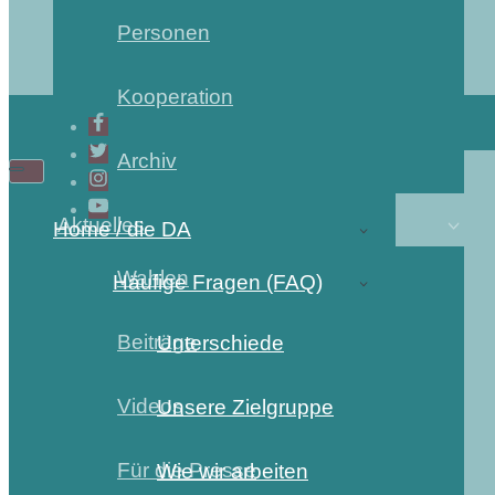
Personen
Kooperation
Archiv
Navigations-
Navigations-
Menü
Menü
Aktuelles
Home / die DA
Wahlen
Häufige Fragen (FAQ)
Beiträge
Unterschiede
Videos
Unsere Zielgruppe
Für die Presse
Wie wir arbeiten