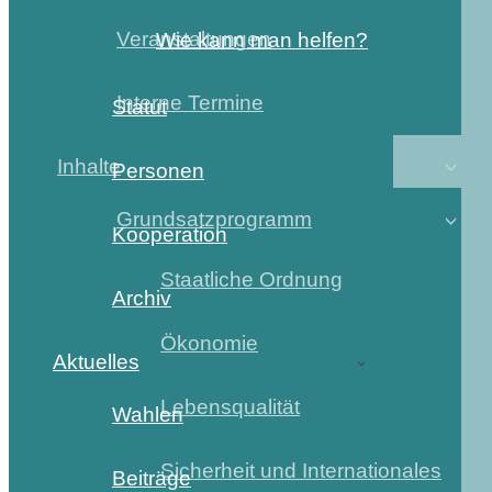
Veranstaltungen
Wie kann man helfen?
Interne Termine
Statut
Inhalte
Personen
Grundsatzprogramm
Kooperation
Staatliche Ordnung
Archiv
Ökonomie
Aktuelles
Lebensqualität
Wahlen
Sicherheit und Internationales
Beiträge