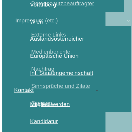
Datenschutzbeauftragter
Vorarlberg
Impressum (etc.)
Wien
Externe Links
Auslandsösterreicher
Medienberichte
Europäische Union
Nachtrag
Int. Staatengemeinschaft
Sinnsprüche und Zitate
Kontakt
Sitemap
Mitglied werden
Kandidatur