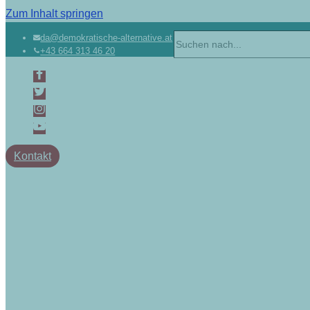
Zum Inhalt springen
Suchen
da@demokratische-alternative.at
+43 664 313 46 20
nach …
Kontakt