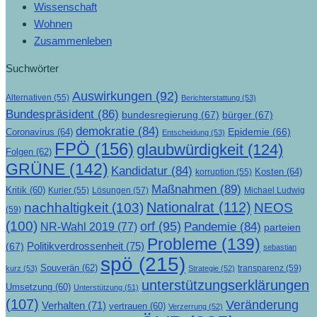
Wissenschaft
Wohnen
Zusammenleben
Suchwörter
Auswirkungen
(92)
Alternativen
(55)
Berichterstattung
(53)
Bundespräsident
(86)
bundesregierung
(67)
bürger
(67)
demokratie
(84)
Epidemie
(66)
Coronavirus
(64)
Entscheidung
(53)
FPÖ
(156)
glaubwürdigkeit
(124)
Folgen
(62)
GRÜNE
(142)
Kandidatur
(84)
Kosten
(64)
korruption
(55)
Maßnahmen
(89)
Kritik
(60)
Lösungen
(57)
Michael Ludwig
Kurier
(55)
Nationalrat
(112)
nachhaltigkeit
(103)
NEOS
(59)
(100)
orf
(95)
Pandemie
(84)
NR-Wahl 2019
(77)
parteien
Probleme
(139)
Politikverdrossenheit
(75)
(67)
sebastian
spö
(215)
Souverän
(62)
transparenz
(59)
kurz
(53)
Strategie
(52)
unterstützungserklärungen
Umsetzung
(60)
Unterstützung
(51)
(107)
Veränderung
Verhalten
(71)
vertrauen
(60)
Verzerrung
(52)