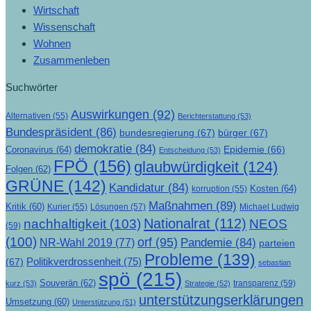
Wirtschaft
Wissenschaft
Wohnen
Zusammenleben
Suchwörter
Auswirkungen
(92)
Alternativen
(55)
Berichterstattung
(53)
Bundespräsident
(86)
bundesregierung
(67)
bürger
(67)
demokratie
(84)
Epidemie
(66)
Coronavirus
(64)
Entscheidung
(53)
FPÖ
(156)
glaubwürdigkeit
(124)
Folgen
(62)
GRÜNE
(142)
Kandidatur
(84)
Kosten
(64)
korruption
(55)
Maßnahmen
(89)
Kritik
(60)
Lösungen
(57)
Michael Ludwig
Kurier
(55)
Nationalrat
(112)
nachhaltigkeit
(103)
NEOS
(59)
(100)
orf
(95)
Pandemie
(84)
NR-Wahl 2019
(77)
parteien
Probleme
(139)
Politikverdrossenheit
(75)
(67)
sebastian
spö
(215)
Souverän
(62)
transparenz
(59)
kurz
(53)
Strategie
(52)
unterstützungserklärungen
Umsetzung
(60)
Unterstützung
(51)