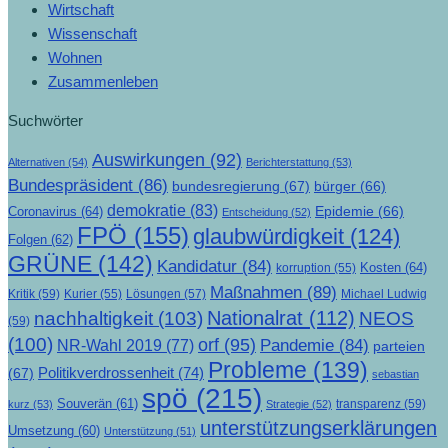
Wirtschaft
Wissenschaft
Wohnen
Zusammenleben
Suchwörter
Auswirkungen
(92)
Alternativen
(54)
Berichterstattung
(53)
Bundespräsident
(86)
bundesregierung
(67)
bürger
(66)
demokratie
(83)
Epidemie
(66)
Coronavirus
(64)
Entscheidung
(52)
FPÖ
(155)
glaubwürdigkeit
(124)
Folgen
(62)
GRÜNE
(142)
Kandidatur
(84)
Kosten
(64)
korruption
(55)
Maßnahmen
(89)
Kritik
(59)
Lösungen
(57)
Michael Ludwig
Kurier
(55)
Nationalrat
(112)
nachhaltigkeit
(103)
NEOS
(59)
(100)
orf
(95)
Pandemie
(84)
NR-Wahl 2019
(77)
parteien
Probleme
(139)
Politikverdrossenheit
(74)
(67)
sebastian
spö
(215)
Souverän
(61)
transparenz
(59)
kurz
(53)
Strategie
(52)
unterstützungserklärungen
Umsetzung
(60)
Unterstützung
(51)