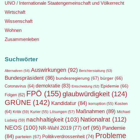
UNO / Internationale Staatengemeinschaft und Völkerrecht
Wirtschaft
Wissenschaft
Wohnen
Zusammenleben
Suchwörter
Auswirkungen
(92)
Alternativen
(54)
Berichterstattung
(53)
Bundespräsident
(86)
bundesregierung
(67)
bürger
(66)
demokratie
(83)
Epidemie
(66)
Coronavirus
(64)
Entscheidung
(52)
FPÖ
(155)
glaubwürdigkeit
(124)
Folgen
(62)
GRÜNE
(142)
Kandidatur
(84)
Kosten
korruption
(55)
Maßnahmen
(89)
(64)
Kritik
(59)
Lösungen
(57)
Michael
Kurier
(55)
Nationalrat
(112)
nachhaltigkeit
(103)
Ludwig
(59)
NEOS
(100)
orf
(95)
Pandemie
NR-Wahl 2019
(77)
Probleme
(84)
Politikverdrossenheit
(74)
parteien
(67)