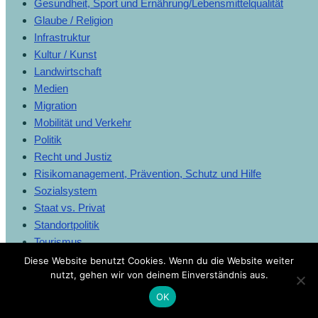
Gesundheit, Sport und Ernährung/Lebensmittelqualität
Glaube / Religion
Infrastruktur
Kultur / Kunst
Landwirtschaft
Medien
Migration
Mobilität und Verkehr
Politik
Recht und Justiz
Risikomanagement, Prävention, Schutz und Hilfe
Sozialsystem
Staat vs. Privat
Standortpolitik
Tourismus
Umwelt, Klima und Ressourcen, Tier- und Artenschutz
Diese Website benutzt Cookies. Wenn du die Website weiter
nutzt, gehen wir von deinem Einverständnis aus.
UNO / Internationale Staatengemeinschaft und Völkerrecht
Wirtschaft
OK
Wissenschaft