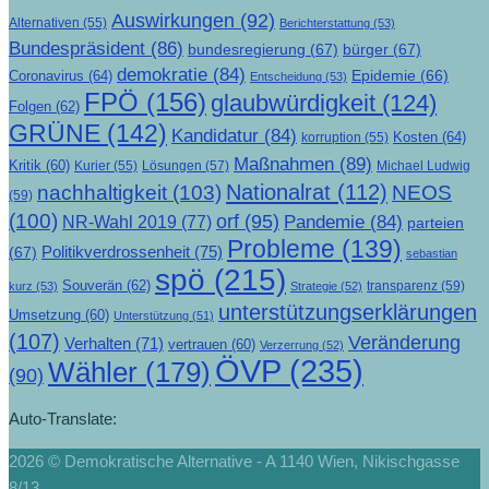
Auswirkungen
(92)
Alternativen
(55)
Berichterstattung
(53)
Bundespräsident
(86)
bundesregierung
(67)
bürger
(67)
demokratie
(84)
Epidemie
(66)
Coronavirus
(64)
Entscheidung
(53)
FPÖ
(156)
glaubwürdigkeit
(124)
Folgen
(62)
GRÜNE
(142)
Kandidatur
(84)
Kosten
(64)
korruption
(55)
Maßnahmen
(89)
Kritik
(60)
Lösungen
(57)
Michael Ludwig
Kurier
(55)
Nationalrat
(112)
nachhaltigkeit
(103)
NEOS
(59)
(100)
orf
(95)
Pandemie
(84)
NR-Wahl 2019
(77)
parteien
Probleme
(139)
Politikverdrossenheit
(75)
(67)
sebastian
spö
(215)
Souverän
(62)
transparenz
(59)
kurz
(53)
Strategie
(52)
unterstützungserklärungen
Umsetzung
(60)
Unterstützung
(51)
(107)
Veränderung
Verhalten
(71)
vertrauen
(60)
Verzerrung
(52)
ÖVP
(235)
Wähler
(179)
(90)
Auto-Translate:
2026 © Demokratische Alternative - A 1140 Wien, Nikischgasse
8/13