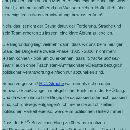
Jörg Haider, nach dessen Muster er seine eigene Handlungsweise
strickt, auch nur annähernd das Wasser reichen. Hoffentlich fährt
er wenigstens etwas verantwortungsbewusster Auto!
Nein, das ist nicht der Grund dafür, der Forderung, Strache und
sein Team arbeiten zu lassen, eine klare Abfuhr zu erteilen.
Die Begründung liegt vielmehr darin, dass wir uns beim heutigen
Stand der Dinge eine zweite Phase "1999 - 2006" nicht mehr
leisten können - bloß um zu erkennen, dass
"Strache und sein
Team"
auch ohne Faschisten-/Antifaschisten-Debatte bezüglich
politischer Verantwortung einfach nur abzuhaken sind.
Schon vergessen?
H.C. Strache
war damals schon unter
Schwarz-Blau/Orange in maßgeblicher Funktion in der FPÖ tätig.
Und da wären ihm all die Dinge, die da passiert oder nicht passiert
sind, schlichtwegs entgangen? Ich meine die auf offiziellem
politischen Parkett ebenso, wie die im politischen Hinterzimmer!
Dass der FPÖ-Boss einen Hang zu überaus kreativen
Erklärungen hat, ist auch nicht neu (3 Bier, Paintball, Care-Pakete,