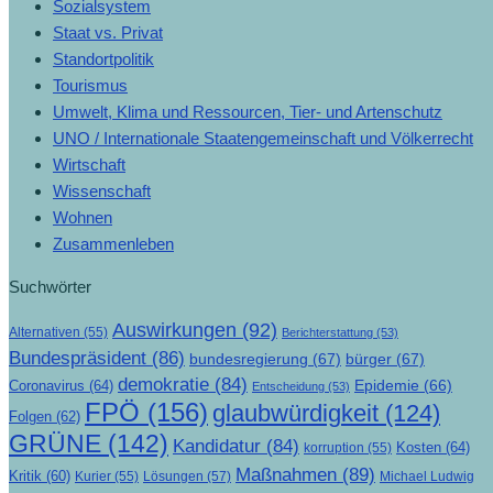
Sozialsystem
Staat vs. Privat
Standortpolitik
Tourismus
Umwelt, Klima und Ressourcen, Tier- und Artenschutz
UNO / Internationale Staatengemeinschaft und Völkerrecht
Wirtschaft
Wissenschaft
Wohnen
Zusammenleben
Suchwörter
Auswirkungen
(92)
Alternativen
(55)
Berichterstattung
(53)
Bundespräsident
(86)
bundesregierung
(67)
bürger
(67)
demokratie
(84)
Epidemie
(66)
Coronavirus
(64)
Entscheidung
(53)
FPÖ
(156)
glaubwürdigkeit
(124)
Folgen
(62)
GRÜNE
(142)
Kandidatur
(84)
Kosten
(64)
korruption
(55)
Maßnahmen
(89)
Kritik
(60)
Lösungen
(57)
Michael Ludwig
Kurier
(55)