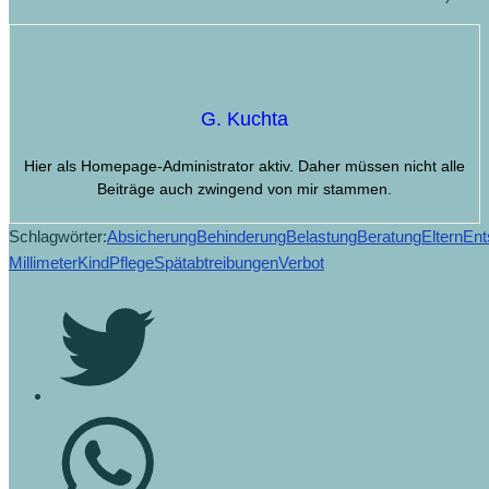
G. Kuchta
Hier als Homepage-Administrator aktiv. Daher müssen nicht alle
Beiträge auch zwingend von mir stammen.
Schlagwörter:
Absicherung
Behinderung
Belastung
Beratung
Eltern
Ent
Millimeter
Kind
Pflege
Spätabtreibungen
Verbot