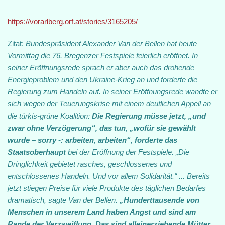
https://vorarlberg.orf.at/stories/3165205/
Zitat:
Bundespräsident Alexander Van der Bellen hat heute
Vormittag die 76. Bregenzer Festspiele feierlich eröffnet. In
seiner Eröffnungsrede sprach er aber auch das drohende
Energieproblem und den Ukraine-Krieg an und forderte die
Regierung zum Handeln auf. In seiner Eröffnungsrede wandte er
sich wegen der Teuerungskrise mit einem deutlichen Appell an
die türkis-grüne Koalition:
Die Regierung müsse jetzt, „und
zwar ohne Verzögerung“, das tun, „wofür sie gewählt
wurde – sorry -: arbeiten, arbeiten“, forderte das
Staatsoberhaupt
bei der Eröffnung der Festspiele. „Die
Dringlichkeit gebietet rasches, geschlossenes und
entschlossenes Handeln. Und vor allem Solidarität.“ ... Bereits
jetzt stiegen Preise für viele Produkte des täglichen Bedarfes
dramatisch, sagte Van der Bellen.
„Hunderttausende von
Menschen in unserem Land haben Angst und sind am
Rande der Verzweiflung. Das sind alleinerziehende Mütter,