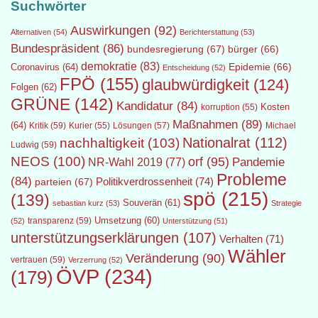
Suchwörter
Auswirkungen
(92)
Alternativen
(54)
Berichterstattung
(53)
Bundespräsident
(86)
bundesregierung
(67)
bürger
(66)
demokratie
(83)
Epidemie
(66)
Coronavirus
(64)
Entscheidung
(52)
FPÖ
(155)
glaubwürdigkeit
(124)
Folgen
(62)
GRÜNE
(142)
Kandidatur
(84)
Kosten
korruption
(55)
Maßnahmen
(89)
(64)
Kritik
(59)
Lösungen
(57)
Michael
Kurier
(55)
Nationalrat
(112)
nachhaltigkeit
(103)
Ludwig
(59)
NEOS
(100)
orf
(95)
Pandemie
NR-Wahl 2019
(77)
Probleme
(84)
Politikverdrossenheit
(74)
parteien
(67)
spö
(215)
(139)
Souverän
(61)
sebastian kurz
(53)
Strategie
transparenz
(59)
Umsetzung
(60)
(52)
Unterstützung
(51)
unterstützungserklärungen
(107)
Verhalten
(71)
Wähler
Veränderung
(90)
vertrauen
(59)
Verzerrung
(52)
ÖVP
(234)
(179)