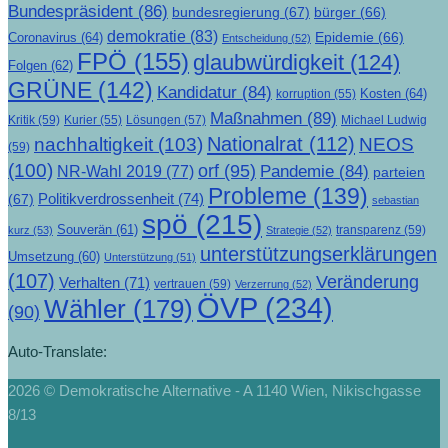
Bundespräsident
(86)
bundesregierung
(67)
bürger
(66)
demokratie
(83)
Epidemie
(66)
Coronavirus
(64)
Entscheidung
(52)
FPÖ
(155)
glaubwürdigkeit
(124)
Folgen
(62)
GRÜNE
(142)
Kandidatur
(84)
Kosten
(64)
korruption
(55)
Maßnahmen
(89)
Kritik
(59)
Lösungen
(57)
Michael Ludwig
Kurier
(55)
Nationalrat
(112)
nachhaltigkeit
(103)
NEOS
(59)
(100)
orf
(95)
Pandemie
(84)
NR-Wahl 2019
(77)
parteien
Probleme
(139)
Politikverdrossenheit
(74)
(67)
sebastian
spö
(215)
Souverän
(61)
transparenz
(59)
kurz
(53)
Strategie
(52)
unterstützungserklärungen
Umsetzung
(60)
Unterstützung
(51)
(107)
Veränderung
Verhalten
(71)
vertrauen
(59)
Verzerrung
(52)
ÖVP
(234)
Wähler
(179)
(90)
Auto-Translate:
2026 © Demokratische Alternative - A 1140 Wien, Nikischgasse
8/13