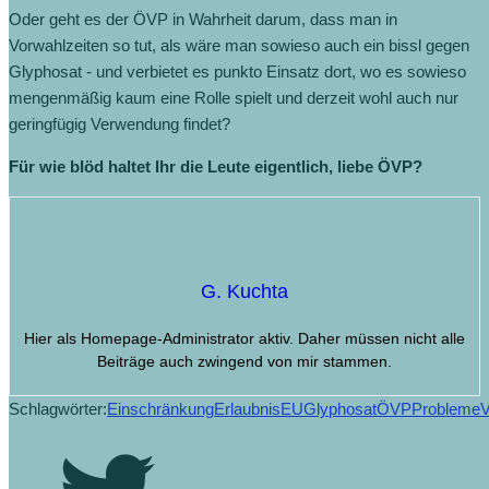
Oder geht es der ÖVP in Wahrheit darum, dass man in
Vorwahlzeiten so tut, als wäre man sowieso auch ein bissl gegen
Glyphosat - und verbietet es punkto Einsatz dort, wo es sowieso
mengenmäßig kaum eine Rolle spielt und derzeit wohl auch nur
geringfügig Verwendung findet?
Für wie blöd haltet Ihr die Leute eigentlich, liebe ÖVP?
G. Kuchta
Hier als Homepage-Administrator aktiv. Daher müssen nicht alle
Beiträge auch zwingend von mir stammen.
Schlagwörter:
Einschränkung
Erlaubnis
EU
Glyphosat
ÖVP
Probleme
V