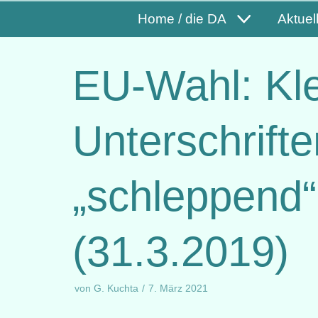
Home / die DA
Aktuel
EU-Wahl: Kl
Unterschrif
„schleppend“ 
(31.3.2019)
von
G. Kuchta
7. März 2021