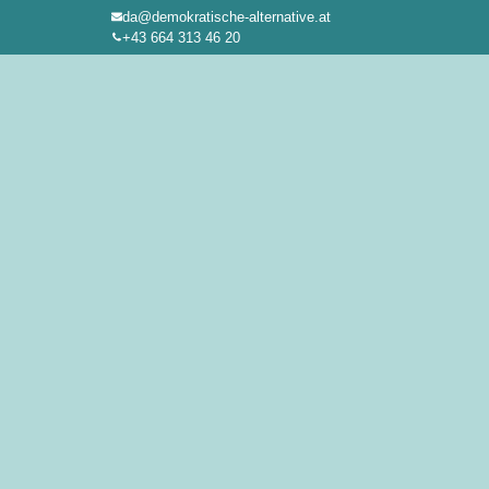
da@demokratische-alternative.at
Zum
+43 664 313 46 20
Inhalt
springen