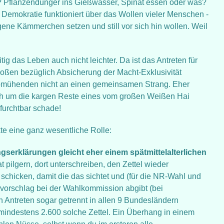
wie? Pflanzendünger ins Gießwasser, Spinat essen oder was?
. Demokratie funktioniert über das Wollen vieler Menschen -
igene Kämmerchen setzen und still vor sich hin wollen. Weil
g das Leben auch nicht leichter. Da ist das Antreten für
oßen bezüglich Absicherung der Macht-Exklusivität
bmühenden nicht an einen gemeinsamen Strang. Eher
ch um die kargen Reste eines vom großen Weißen Hai
furchtbar schade!
te eine ganz wesentliche Rolle:
erklärungen gleicht eher einem spätmittelalterlichen
at pilgern, dort unterschreiben, den Zettel wieder
 schicken, damit die das sichtet und (für die NR-Wahl und
lvorschlag bei der Wahlkommission abgibt (bei
Antreten sogar getrennt in allen 9 Bundesländern
mindestens 2.600 solche Zettel. Ein Überhang in einem