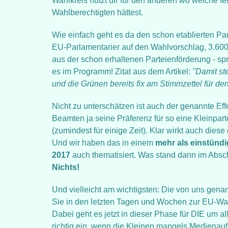
Wahlkreis nützt dir für den anderen wo welche fe
Wahlberechtigten hättest.
Wie einfach geht es da den schon etablierten Par
EU-Parlamentarier auf den Wahlvorschlag, 3.60
aus der schon erhaltenen Parteienförderung - s
es im Programm! Zitat aus dem Artikel:
"Damit st
und die Grünen bereits fix am Stimmzettel für den
Nicht zu unterschätzen ist auch der genannte Ef
Beamten ja seine Präferenz für so eine Kleinpar
(zumindest für einige Zeit). Klar wirkt auch di
Und wir haben das in einem
mehr als einstünd
2017
auch thematisiert. Was stand dann im Absch
Nichts!
Und vielleicht am wichtigsten: Die von uns gena
Sie in den letzten Tagen und Wochen zur EU-Wah
Dabei geht es jetzt in dieser Phase für DIE um all
richtig ein, wenn die Kleinen mangels Mediena