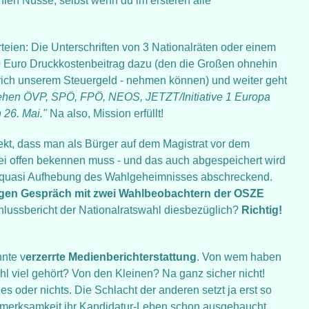
hlen Nüsse, selbst wenn du im ersteren alle
teien: Die Unterschriften von 3 Nationalräten oder einem
0 Euro Druckkostenbeitrag dazu (den die Großen ohnehin
prich unserem Steuergeld - nehmen können) und weiter geht
ehen ÖVP, SPÖ, FPÖ, NEOS, JETZT/Initiative 1 Europa
 26. Mai."
Na also, Mission erfüllt!
fekt, dass man als Bürger auf dem Magistrat vor dem
tei offen bekennen muss - und das auch abgespeichert wird
ese quasi Aufhebung des Wahlgeheimnisses abschreckend.
igen Gespräch mit zwei Wahlbeobachtern der OSZE
lussbericht der Nationalratswahl diesbezüglich?
Richtig!
nnte v
erzerrte Medienberichterstattung
. Von wem haben
l viel gehört? Von den Kleinen? Na ganz sicher nicht!
es oder nichts. Die Schlacht der anderen setzt ja erst so
ufmerksamkeit ihr Kandidatur-Leben schon ausgehaucht