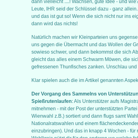
dann vielleicht ....! Wachsen, gute Idee - und 
Leute, IHR seid der Schlüssel dazu - ganz allein
und das ist gut so! Wenn die sich nicht nur ins e
dann wird das nichts!
Natürlich machen wir Kleinparteien uns gegenseiti
uns gegen die Übermacht und das Wollen der Gr
sowieso schwer, und dann bekommst die sich A
gleicht das alles einem Schwarm Möwen, die si
gefressenen Thunfisches zanken. Unschlau und 
Klar spielen auch die im Artikel genannten Aspek
Der Vorgang des Sammelns von Unterstützungs
Spießrutenlaufen
: Als Unterstützer aufs Magistr
mitnehmen - mit der Post der unterstützten Partei
Wienwahl z.B.) sortiert und dann flugs samt Wah
Nationalratswahlen und einem flächendeckenden 
einzubringen). Und das in knapp 4 Wochen - für 