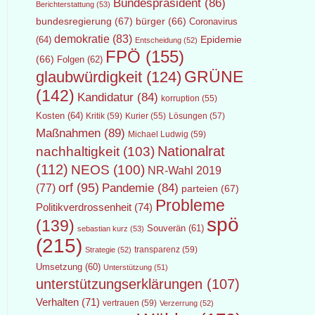
Bundespräsident
(86)
Berichterstattung
(53)
bundesregierung
(67)
bürger
(66)
Coronavirus
demokratie
(83)
Epidemie
(64)
Entscheidung
(52)
FPÖ
(155)
(66)
Folgen
(62)
GRÜNE
glaubwürdigkeit
(124)
(142)
Kandidatur
(84)
korruption
(55)
Kosten
(64)
Kritik
(59)
Lösungen
(57)
Kurier
(55)
Maßnahmen
(89)
Michael Ludwig
(59)
Nationalrat
nachhaltigkeit
(103)
(112)
NEOS
(100)
NR-Wahl 2019
orf
(95)
Pandemie
(84)
(77)
parteien
(67)
Probleme
Politikverdrossenheit
(74)
spö
(139)
Souverän
(61)
sebastian kurz
(53)
(215)
transparenz
(59)
Strategie
(52)
Umsetzung
(60)
Unterstützung
(51)
unterstützungserklärungen
(107)
Verhalten
(71)
vertrauen
(59)
Verzerrung
(52)