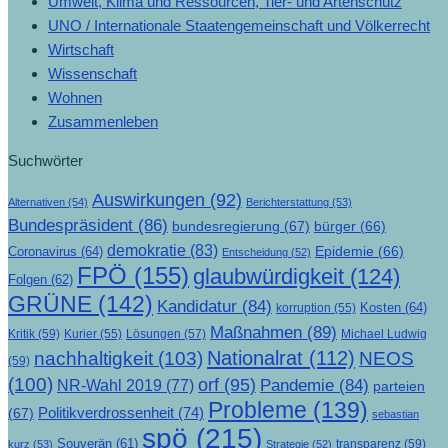
Umwelt, Klima und Ressourcen, Tier- und Artenschutz
UNO / Internationale Staatengemeinschaft und Völkerrecht
Wirtschaft
Wissenschaft
Wohnen
Zusammenleben
Suchwörter
Auswirkungen
(92)
Alternativen
(54)
Berichterstattung
(53)
Bundespräsident
(86)
bundesregierung
(67)
bürger
(66)
demokratie
(83)
Epidemie
(66)
Coronavirus
(64)
Entscheidung
(52)
FPÖ
(155)
glaubwürdigkeit
(124)
Folgen
(62)
GRÜNE
(142)
Kandidatur
(84)
Kosten
(64)
korruption
(55)
Maßnahmen
(89)
Kritik
(59)
Lösungen
(57)
Michael Ludwig
Kurier
(55)
Nationalrat
(112)
nachhaltigkeit
(103)
NEOS
(59)
(100)
orf
(95)
Pandemie
(84)
NR-Wahl 2019
(77)
parteien
Probleme
(139)
Politikverdrossenheit
(74)
(67)
sebastian
spö
(215)
Souverän
(61)
transparenz
(59)
kurz
(53)
Strategie
(52)