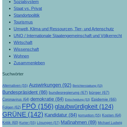
Sozialsystem
Staat vs. Privat
Standortpolitik
Tourismus
Umwelt, Klima und Ressourcen, Tier- und Artenschutz
UNO / Internationale Staatengemeinschaft und Völkerrecht
Wirtschaft
Wissenschaft
Wohnen
Zusammenleben
Suchwörter
Auswirkungen
(92)
Alternativen
(55)
Berichterstattung
(53)
Bundespräsident
(86)
bundesregierung
(67)
bürger
(67)
demokratie
(84)
Epidemie
(66)
Coronavirus
(64)
Entscheidung
(53)
FPÖ
(156)
glaubwürdigkeit
(124)
Folgen
(62)
GRÜNE
(142)
Kandidatur
(84)
Kosten
(64)
korruption
(55)
Maßnahmen
(89)
Kritik
(60)
Lösungen
(57)
Michael Ludwig
Kurier
(55)