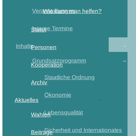
Veranstaltungen
Wie kann man helfen?
Interne Termine
Statut
Inhalte
Personen
Grundsatzprogramm
Kooperation
Staatliche Ordnung
Archiv
Ökonomie
Aktuelles
Lebensqualität
Wahlen
Sicherheit und Internationales
Beiträge