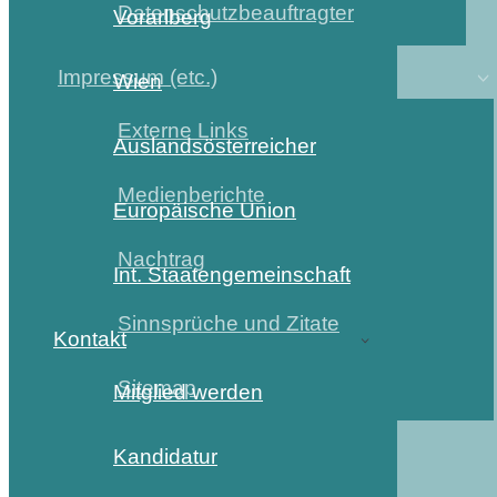
Datenschutzbeauftragter
Vorarlberg
Impressum (etc.)
Wien
Externe Links
Auslandsösterreicher
Medienberichte
Europäische Union
Nachtrag
Int. Staatengemeinschaft
Sinnsprüche und Zitate
Kontakt
Sitemap
Mitglied werden
Kandidatur