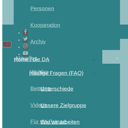
Personen
Kooperation
Archiv
Aktuelles
Home / die DA
Wahlen
Häufige Fragen (FAQ)
Beiträge
Unterschiede
Videos
Unsere Zielgruppe
Für die Presse
Wie wir arbeiten