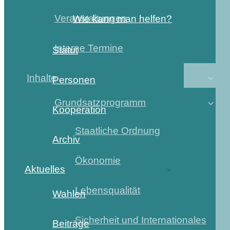
Veranstaltungen
Wie kann man helfen?
Interne Termine
Statut
Inhalte
Personen
Grundsatzprogramm
Kooperation
Staatliche Ordnung
Archiv
Ökonomie
Aktuelles
Lebensqualität
Wahlen
Sicherheit und Internationales
Beiträge