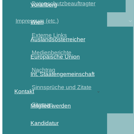
Datenschutzbeauftragter
Vorarlberg
Impressum (etc.)
Wien
Externe Links
Auslandsösterreicher
Medienberichte
Europäische Union
Nachtrag
Int. Staatengemeinschaft
Sinnsprüche und Zitate
Kontakt
Sitemap
Mitglied werden
Kandidatur