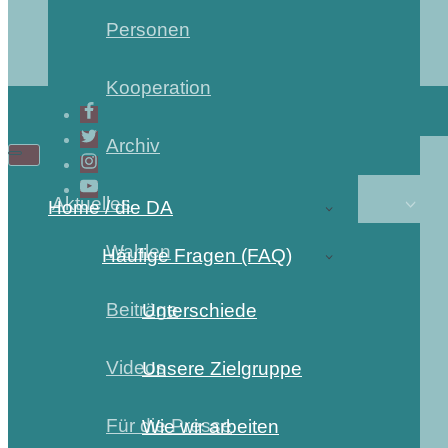
Personen
Kooperation
Archiv
Aktuelles
Home / die DA
Wahlen
Häufige Fragen (FAQ)
Beiträge
Unterschiede
Videos
Unsere Zielgruppe
Für die Presse
Wie wir arbeiten