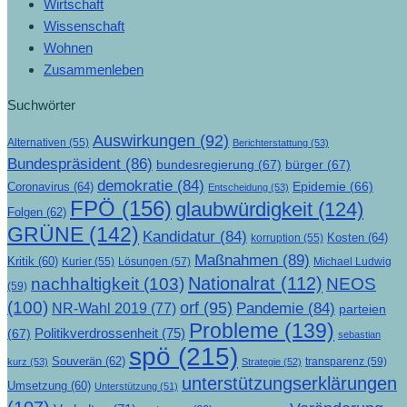
Wirtschaft
Wissenschaft
Wohnen
Zusammenleben
Suchwörter
Auswirkungen
(92)
Alternativen
(55)
Berichterstattung
(53)
Bundespräsident
(86)
bundesregierung
(67)
bürger
(67)
demokratie
(84)
Epidemie
(66)
Coronavirus
(64)
Entscheidung
(53)
FPÖ
(156)
glaubwürdigkeit
(124)
Folgen
(62)
GRÜNE
(142)
Kandidatur
(84)
Kosten
(64)
korruption
(55)
Maßnahmen
(89)
Kritik
(60)
Lösungen
(57)
Michael Ludwig
Kurier
(55)
Nationalrat
(112)
nachhaltigkeit
(103)
NEOS
(59)
(100)
orf
(95)
Pandemie
(84)
NR-Wahl 2019
(77)
parteien
Probleme
(139)
Politikverdrossenheit
(75)
(67)
sebastian
spö
(215)
Souverän
(62)
transparenz
(59)
kurz
(53)
Strategie
(52)
unterstützungserklärungen
Umsetzung
(60)
Unterstützung
(51)