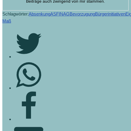
Beiträge auch zwingend von mir stammen.
Schlagwörter:
Absenkung
ASFINAG
Bevorzugung
Bürgerinitiativen
Ei
Maß