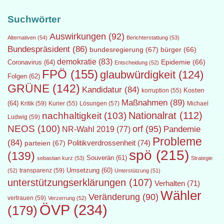
Suchwörter
Auswirkungen
(92)
Alternativen
(54)
Berichterstattung
(53)
Bundespräsident
(86)
bundesregierung
(67)
bürger
(66)
demokratie
(83)
Epidemie
(66)
Coronavirus
(64)
Entscheidung
(52)
FPÖ
(155)
glaubwürdigkeit
(124)
Folgen
(62)
GRÜNE
(142)
Kandidatur
(84)
Kosten
korruption
(55)
Maßnahmen
(89)
(64)
Kritik
(59)
Lösungen
(57)
Michael
Kurier
(55)
Nationalrat
(112)
nachhaltigkeit
(103)
Ludwig
(59)
NEOS
(100)
orf
(95)
Pandemie
NR-Wahl 2019
(77)
Probleme
(84)
Politikverdrossenheit
(74)
parteien
(67)
spö
(215)
(139)
Souverän
(61)
sebastian kurz
(53)
Strategie
transparenz
(59)
Umsetzung
(60)
(52)
Unterstützung
(51)
unterstützungserklärungen
(107)
Verhalten
(71)
Wähler
Veränderung
(90)
vertrauen
(59)
Verzerrung
(52)
ÖVP
(234)
(179)