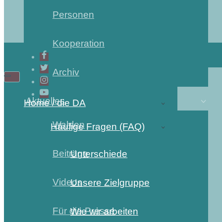
Personen
Kooperation
Archiv
Aktuelles
Home / die DA
Wahlen
Häufige Fragen (FAQ)
Beiträge
Unterschiede
Videos
Unsere Zielgruppe
Für die Presse
Wie wir arbeiten