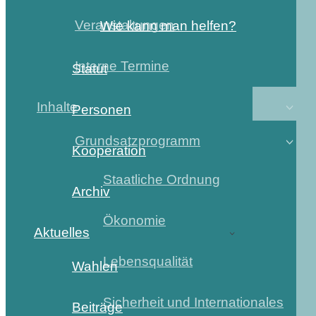
Veranstaltungen
Wie kann man helfen?
Interne Termine
Statut
Inhalte
Personen
Grundsatzprogramm
Kooperation
Staatliche Ordnung
Archiv
Ökonomie
Aktuelles
Lebensqualität
Wahlen
Sicherheit und Internationales
Beiträge