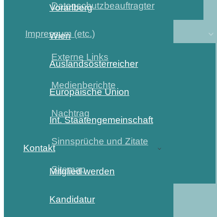
Datenschutzbeauftragter
Vorarlberg
Impressum (etc.)
Wien
Externe Links
Auslandsösterreicher
Medienberichte
Europäische Union
Nachtrag
Int. Staatengemeinschaft
Sinnsprüche und Zitate
Kontakt
Sitemap
Mitglied werden
Kandidatur