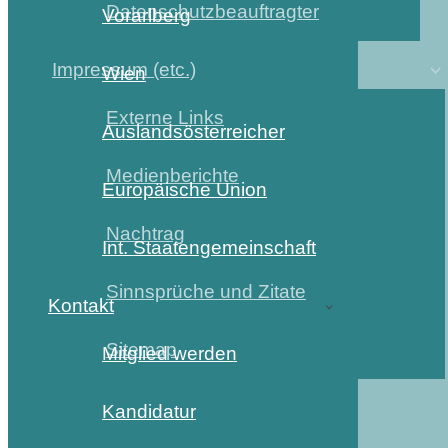
Datenschutzbeauftragter
Vorarlberg
Impressum (etc.)
Wien
Externe Links
Auslandsösterreicher
Medienberichte
Europäische Union
Nachtrag
Int. Staatengemeinschaft
Sinnsprüche und Zitate
Kontakt
Sitemap
Mitglied werden
Kandidatur