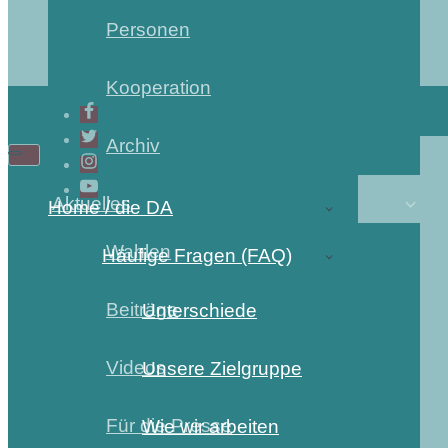
Personen
Kooperation
Archiv
Aktuelles
Home / die DA
Wahlen
Häufige Fragen (FAQ)
Beiträge
Unterschiede
Videos
Unsere Zielgruppe
Für die Presse
Wie wir arbeiten