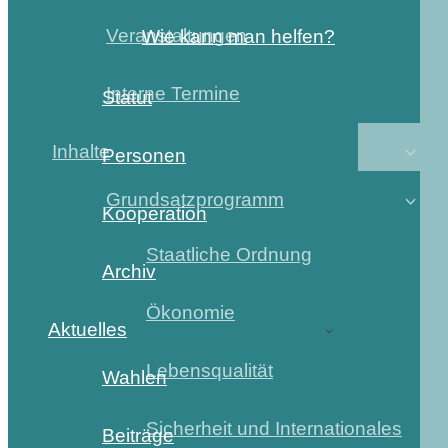
Veranstaltungen
Wie kann man helfen?
Interne Termine
Statut
Inhalte
Personen
Grundsatzprogramm
Kooperation
Staatliche Ordnung
Archiv
Ökonomie
Aktuelles
Lebensqualität
Wahlen
Sicherheit und Internationales
Beiträge