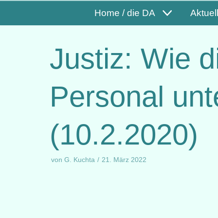
Home / die DA
Aktuel
Justiz: Wie 
Personal unt
(10.2.2020)
von
G. Kuchta
21. März 2022