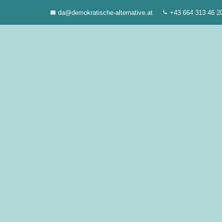
Zum
da@demokratische-alternative.at
+43 664 313 46 2
Inhalt
springen