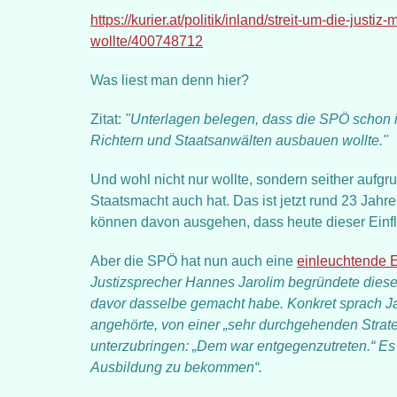
https://kurier.at/politik/inland/streit-um-die-just
wollte/400748712
Was liest man denn hier?
Zitat:
"Unterlagen belegen, dass die SPÖ schon i
Richtern und Staatsanwälten ausbauen wollte."
Und wohl nicht nur wollte, sondern seither aufgr
Staatsmacht auch hat. Das ist jetzt rund 23 Jah
können davon ausgehen, dass heute dieser Einflu
Aber die SPÖ hat nun auch eine
einleuchtende E
Justizsprecher Hannes Jarolim begründete diese
davor dasselbe gemacht habe. Konkret sprach Ja
angehörte, von einer „sehr durchgehenden Strateg
unterzubringen: „Dem war entgegenzutreten.“ Es 
Ausbildung zu bekommen“.