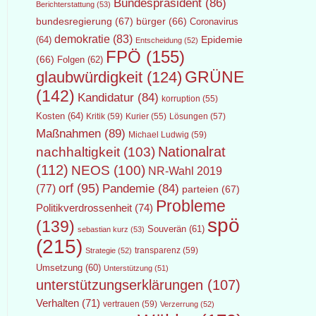
Bundespräsident
(86)
Berichterstattung
(53)
bundesregierung
(67)
bürger
(66)
Coronavirus
demokratie
(83)
Epidemie
(64)
Entscheidung
(52)
FPÖ
(155)
(66)
Folgen
(62)
GRÜNE
glaubwürdigkeit
(124)
(142)
Kandidatur
(84)
korruption
(55)
Kosten
(64)
Kritik
(59)
Lösungen
(57)
Kurier
(55)
Maßnahmen
(89)
Michael Ludwig
(59)
Nationalrat
nachhaltigkeit
(103)
(112)
NEOS
(100)
NR-Wahl 2019
orf
(95)
Pandemie
(84)
(77)
parteien
(67)
Probleme
Politikverdrossenheit
(74)
spö
(139)
Souverän
(61)
sebastian kurz
(53)
(215)
transparenz
(59)
Strategie
(52)
Umsetzung
(60)
Unterstützung
(51)
unterstützungserklärungen
(107)
Verhalten
(71)
vertrauen
(59)
Verzerrung
(52)