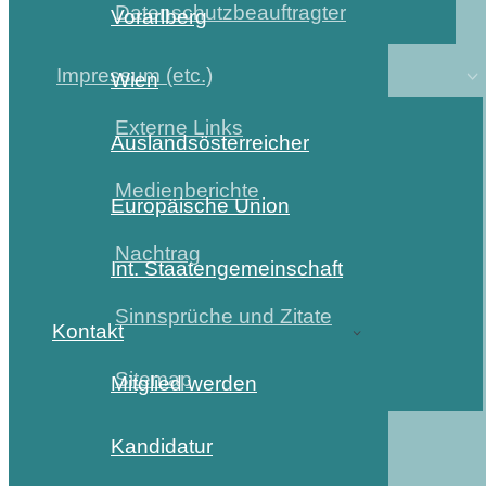
Datenschutzbeauftragter
Vorarlberg
Impressum (etc.)
Wien
Externe Links
Auslandsösterreicher
Medienberichte
Europäische Union
Nachtrag
Int. Staatengemeinschaft
Sinnsprüche und Zitate
Kontakt
Sitemap
Mitglied werden
Kandidatur