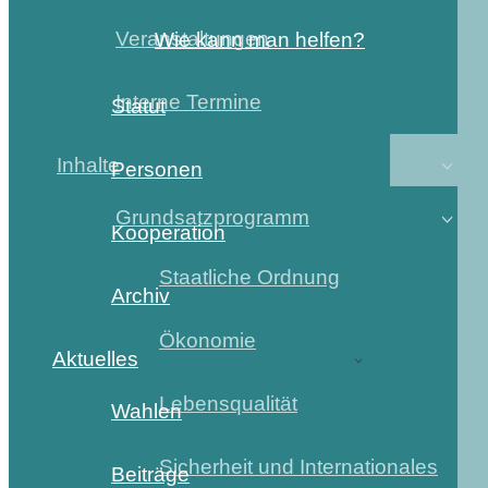
Veranstaltungen
Wie kann man helfen?
Interne Termine
Statut
Inhalte
Personen
Grundsatzprogramm
Kooperation
Staatliche Ordnung
Archiv
Ökonomie
Aktuelles
Lebensqualität
Wahlen
Sicherheit und Internationales
Beiträge