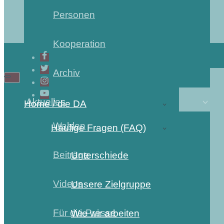
Personen
Kooperation
Archiv
Aktuelles
Home / die DA
Wahlen
Häufige Fragen (FAQ)
Beiträge
Unterschiede
Videos
Unsere Zielgruppe
Für die Presse
Wie wir arbeiten