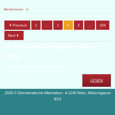
Weiterlesen
Previous
1
…
1
2
3
…
204
Next
Im Grundsatzprogramm schon
fertig!
Siehe aber auch die Wahlprogramme und
Fragebeantwortungen im Archiv
LESEN
2026 © Demokratische Alternative - A 1140 Wien, Nikischgasse
8/13