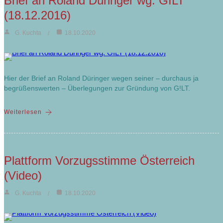
Brief an Roland Düringer wg. GILT
(18.12.2016)
G. Kuchta
18.10.2020
Hier der Brief an Roland Düringer wegen seiner – durchaus ja
begrüßenswerten – Überlegungen zur Gründung von G!LT.
Weiterlesen
Plattform Vorzugsstimme Österreich
(Video)
G. Kuchta
18.10.2020