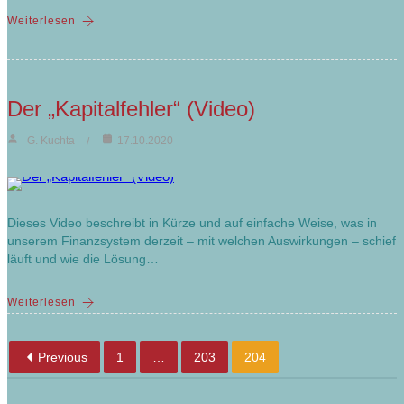
Weiterlesen
Der „Kapitalfehler“ (Video)
G. Kuchta
17.10.2020
Dieses Video beschreibt in Kürze und auf einfache Weise, was in
unserem Finanzsystem derzeit – mit welchen Auswirkungen – schief
läuft und wie die Lösung…
Weiterlesen
Previous
1
…
203
204