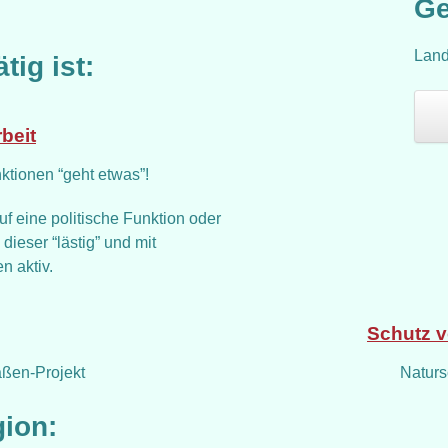
Ge
Land
tig ist:
beit
tionen “geht etwas”!
f eine politische Funktion oder
ieser “lästig” und mit
 aktiv.
Schutz 
aßen-Projekt
Naturs
gion: