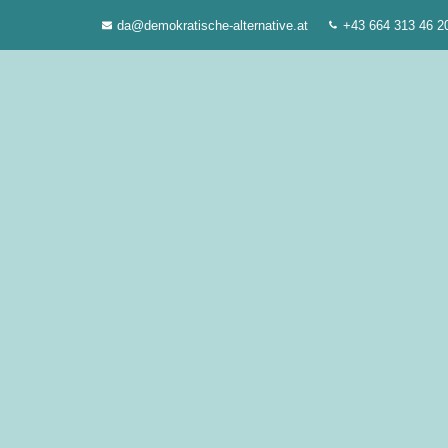
Zum
da@demokratische-alternative.at
+43 664 313 46 2
Inhalt
springen