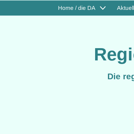
Home / die DA
Aktuel
Regi
Die re