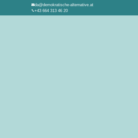
da@demokratische-alternative.at
Zum
+43 664 313 46 20
Inhalt
springen