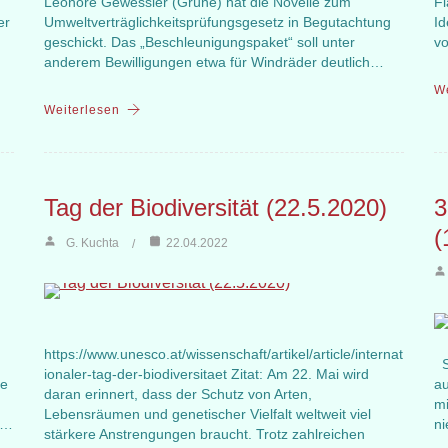
Leonore Gewessler (Grüne) hat die Novelle zum
Fl
er
Umweltverträglichkeitsprüfungsgesetz in Begutachtung
Id
geschickt. Das „Beschleunigungspaket“ soll unter
v
anderem Bewilligungen etwa für Windräder deutlich…
We
Weiterlesen
Tag der Biodiversität (22.5.2020)
3
(
G. Kuchta
22.04.2022
https://www.unesco.at/wissenschaft/artikel/article/internat
Sc
ionaler-tag-der-biodiversitaet Zitat: Am 22. Mai wird
ie
au
daran erinnert, dass der Schutz von Arten,
mi
Lebensräumen und genetischer Vielfalt weltweit viel
u…
n
stärkere Anstrengungen braucht. Trotz zahlreichen