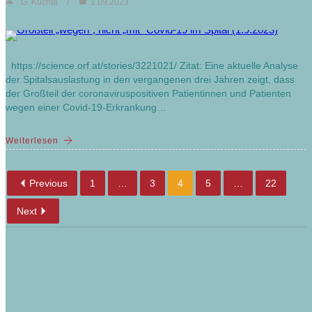
G. Kuchta
1.09.2023
https://science.orf.at/stories/3221021/ Zitat: Eine aktuelle Analyse
der Spitalsauslastung in den vergangenen drei Jahren zeigt, dass
der Großteil der coronaviruspositiven Patientinnen und Patienten
wegen einer Covid-19-Erkrankung…
Weiterlesen
Previous
1
…
3
4
5
…
22
Next
Im Grundsatzprogramm schon fertig!
Siehe aber auch die Wahlprogramme und