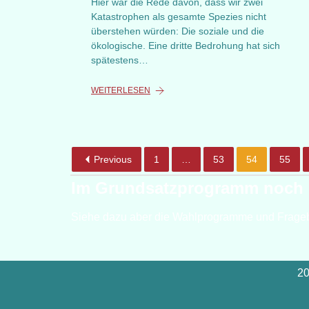
Hier war die Rede davon, dass wir zwei
Katastrophen als gesamte Spezies nicht
überstehen würden: Die soziale und die
ökologische. Eine dritte Bedrohung hat sich
spätestens…
WEITERLESEN
Previous
1
…
53
54
55
Im Grundsatzprogramm noch 
Siehe dazu aber die Wahlprogramme und Frage
20