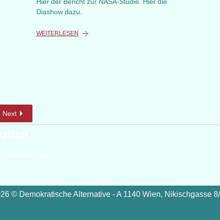
Hier der Bericht zur NASA-Studie. Hier die
Diashow dazu.
WEITERLESEN
Next
offen
beantwortungen!
26 © Demokratische Alternative - A 1140 Wien, Nikischgasse 8