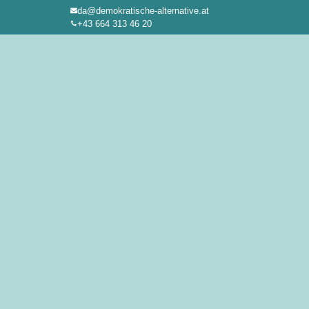
da@demokratische-alternative.at
Zum
+43 664 313 46 20
Inhalt
springen