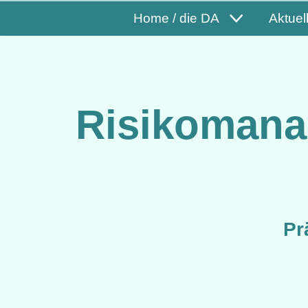
Home / die DA
Aktuel
Risikomana
Pr