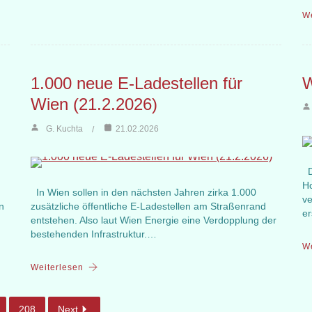
We
1.000 neue E-Ladestellen für
W
Wien (21.2.2026)
G. Kuchta
21.02.2026
Di
Ho
In Wien sollen in den nächsten Jahren zirka 1.000
ve
n
zusätzliche öffentliche E-Ladestellen am Straßenrand
er
entstehen. Also laut Wien Energie eine Verdopplung der
bestehenden Infrastruktur.…
We
Weiterlesen
208
Next