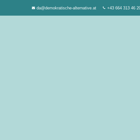
Zum
da@demokratische-alternative.at
+43 664 313 46 2
Inhalt
springen