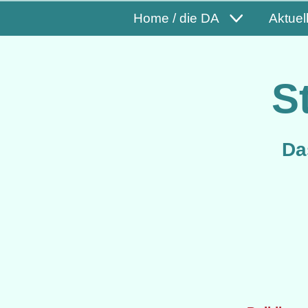
Home / die DA
Aktuel
S
Da