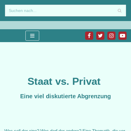
Zum
Inhalt
springen
Staat vs. Privat
Eine viel diskutierte Abgrenzung
Was soll der eine? Was darf der andere? Eine Thematik, die vor