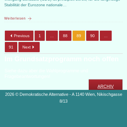
Stabilität der Eurozone nationale…
Weiterlesen
Previous
1
…
88
89
90
…
91
Next
Im Grundsatzprogramm noch offen
Siehe dazu aber die Wahlprogramme und
Fragebeantwortungen!
ARCHIV
2026 © Demokratische Alternative - A 1140 Wien, Nikischgasse
8/13