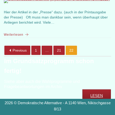
Hier der Artikel in der „Presse“ dazu. (auch in der Printausgabe
der Presse) Oft muss man dankbar sein, wenn überhaupt über
Anliegen berichtet wird. Viele…
Weiterlesen
Previous
1
…
21
22
Im Grundsatzprogramm schon
fertig!
Siehe aber auch die Wahlprogramme und
Fragebeantwortungen im Archiv
LESEN
2026 © Demokratische Alternative - A 1140 Wien, Nikischgasse
8/13