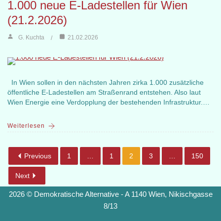
1.000 neue E-Ladestellen für Wien
(21.2.2026)
G. Kuchta
21.02.2026
In Wien sollen in den nächsten Jahren zirka 1.000 zusätzliche
öffentliche E-Ladestellen am Straßenrand entstehen. Also laut
Wien Energie eine Verdopplung der bestehenden Infrastruktur.…
Weiterlesen
Previous
1
…
1
2
3
…
150
Next
2026 © Demokratische Alternative - A 1140 Wien, Nikischgasse
8/13