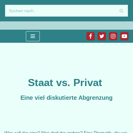
Zum
Inhalt
springen
Staat vs. Privat
Eine viel diskutierte Abgrenzung
Was soll der eine? Was darf der andere? Eine Thematik, die vor