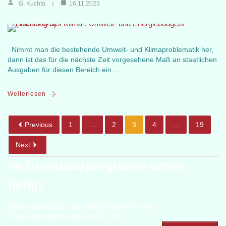
G. Kuchta
16.11.2023
Nimmt man die bestehende Umwelt- und Klimaproblematik her,
dann ist das für die nächste Zeit vorgesehene Maß an staatlichen
Ausgaben für diesen Bereich ein…
Weiterlesen
Previous
1
…
2
3
4
…
19
Next
Im Grundsatzprogramm schon
fertig!
Siehe aber auch die Wahlprogramme und
Fragebeantwortungen im Archiv